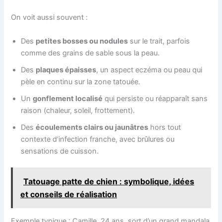
On voit aussi souvent :
Des
petites bosses ou nodules
sur le trait, parfois
comme des grains de sable sous la peau.
Des
plaques épaisses
, un aspect eczéma ou peau qui
pèle en continu sur la zone tatouée.
Un
gonflement localisé
qui persiste ou réapparaît sans
raison (chaleur, soleil, frottement).
Des
écoulements clairs ou jaunâtres
hors tout
contexte d’infection franche, avec brûlures ou
sensations de cuisson.
Tatouage patte de chien : symbolique, idées
et conseils de réalisation
Exemple typique : Camille, 24 ans, sort d’un grand mandala