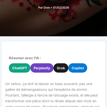
Par
Dom
•
01/02/2026
Résumer avec l'IA :
ChatGPT
Perplexity
Grok
Copilot
Un tattoo, ça doit te laisser un beau souvenir, pas une
galère de démangeaisons qui t’empêche de dormir.
Pourtant, l’allergie à l’encre de tatouage existe, et elle peut
transformer une pièce dont tu rêvais depuis des mois en
vraie source de stress. Rougeurs persistantes, plaques qui