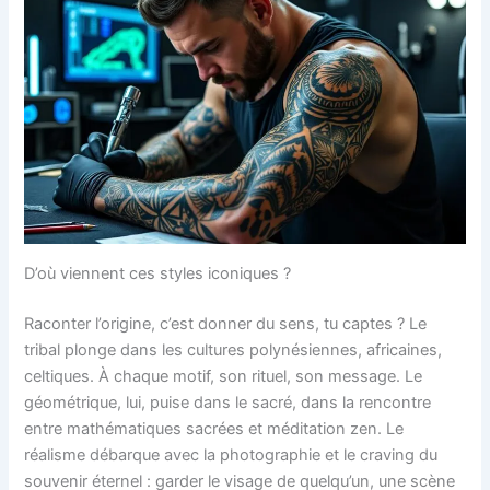
D’où viennent ces styles iconiques ?
Raconter l’origine, c’est donner du sens, tu captes ? Le
tribal plonge dans les cultures polynésiennes, africaines,
celtiques. À chaque motif, son rituel, son message. Le
géométrique, lui, puise dans le sacré, dans la rencontre
entre mathématiques sacrées et méditation zen. Le
réalisme débarque avec la photographie et le craving du
souvenir éternel : garder le visage de quelqu’un, une scène