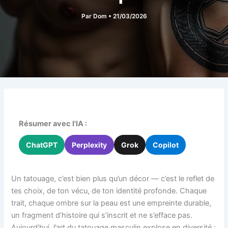
Par
Dom
•
21/03/2026
Résumer avec l'IA :
ChatGPT
Perplexity
Grok
Copilot
Un tatouage, c’est bien plus qu’un décor — c’est le reflet de
tes choix, de ton vécu, de ton identité profonde. Chaque
trait, chaque ombre sur la peau est une empreinte durable,
un fragment d’histoire qui s’inscrit et ne s’efface pas.
Aujourd’hui, l’art du tatouage masculin explose en diversité :