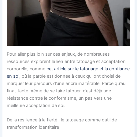
Pour aller plus loin sur ces enjeux, de nombreuses
ressources explorent le lien entre tatouage et acceptation
corporelle, comme
cet article sur le tatouage et la confiance
en soi
, où la parole est donnée à ceux qui ont choisi de
marquer leur parcours d’une encre inaltérable. Parce qu’au
final, l’acte même de se faire tatouer, c’est déjà une
résistance contre le conformisme, un pas vers une
meilleure acceptation de soi.
De la résilience à la fierté : le tatouage comme outil de
transformation identitaire