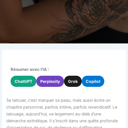
Résumer avec l'IA :
ChatGPT
Perplexity
Grok
Copilot
Se tatouer, c’est marquer sa peau, mais aussi écrire un
chapitre personnel, parfois intime, parfois revendicatif. Le
tatouage, aujourd’hui, va largement au-delà d’une
démarche esthétique. Il s’inscrit dans une quête profonde
d’acceptation de soi, de résilience ou d’affirmation