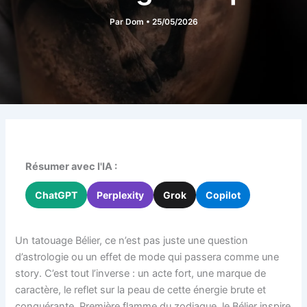
Par
Dom
•
25/05/2026
Résumer avec l'IA :
ChatGPT
Perplexity
Grok
Copilot
Un tatouage Bélier, ce n’est pas juste une question
d’astrologie ou un effet de mode qui passera comme une
story. C’est tout l’inverse : un acte fort, une marque de
caractère, le reflet sur la peau de cette énergie brute et
conquérante. Première flamme du zodiaque, le Bélier inspire