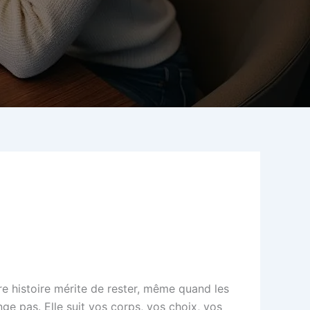
tre histoire mérite de rester, même quand les
ange pas. Elle suit vos corps, vos choix, vos