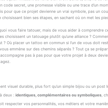
n code secret, une promesse visible ou une trace d’un mome
s pour que ce projet devienne un vrai symbole, pas un coup
 choisissant bien ses étapes, en sachant où on met les pieds
e quoi vous faire tatouer, mais de vous aider à comprendre
les choisissent un tatouage plutôt qu’une alliance ? Commen
 ? Où placer un tattoo en commun si l’un de vous doit reste
ie vous emmène sur des chemins séparés ? Tout ça se prépar
ous accompagne pas à pas pour que votre projet à deux devi
tagez.
ent visuel durable, plus fort qu’un simple bijou ou un post 
 à deux :
identiques, complémentaires ou symboliques
, c
it respecter vos personnalités, vos métiers et votre manièr