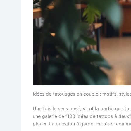
Idées de tatouages en couple : motifs, style
Une fois le sens posé, vient la partie que to
une galerie de “100 idées de tattoos à deux”. 
piquer. La question à garder en tête : comm