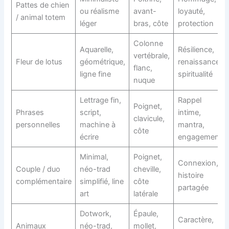
Pattes de chien
ou réalisme
avant-
loyauté,
/ animal totem
léger
bras, côte
protection
Colonne
Aquarelle,
Résilience,
vertébrale,
Fleur de lotus
géométrique,
renaissance,
flanc,
ligne fine
spiritualité
nuque
Lettrage fin,
Rappel
Poignet,
Phrases
script,
intime,
clavicule,
personnelles
machine à
mantra,
côte
écrire
engagement
Minimal,
Poignet,
Connexion,
Couple / duo
néo-trad
cheville,
histoire
complémentaire
simplifié, line
côte
partagée
art
latérale
Dotwork,
Épaule,
Caractère,
Animaux
néo-trad,
mollet,