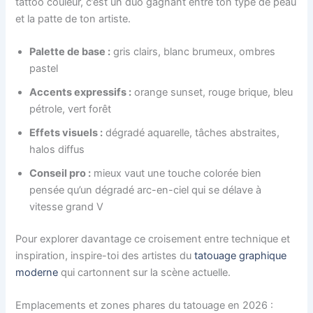
tattoo couleur, c’est un duo gagnant entre ton type de peau
et la patte de ton artiste.
Palette de base :
gris clairs, blanc brumeux, ombres
pastel
Accents expressifs :
orange sunset, rouge brique, bleu
pétrole, vert forêt
Effets visuels :
dégradé aquarelle, tâches abstraites,
halos diffus
Conseil pro :
mieux vaut une touche colorée bien
pensée qu’un dégradé arc-en-ciel qui se délave à
vitesse grand V
Pour explorer davantage ce croisement entre technique et
inspiration, inspire-toi des artistes du
tatouage graphique
moderne
qui cartonnent sur la scène actuelle.
Emplacements et zones phares du tatouage en 2026 :