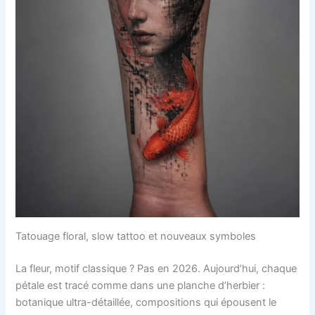
Tatouage floral, slow tattoo et nouveaux symboles
La fleur, motif classique ? Pas en 2026. Aujourd’hui, chaque
pétale est tracé comme dans une planche d’herbier :
botanique ultra-détaillée, compositions qui épousent le