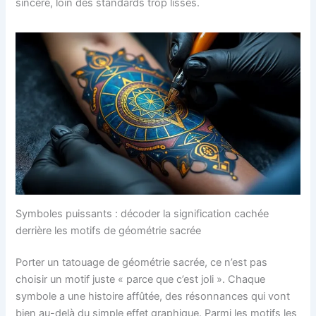
sincère, loin des standards trop lisses.
Symboles puissants : décoder la signification cachée
derrière les motifs de géométrie sacrée
Porter un tatouage de géométrie sacrée, ce n’est pas
choisir un motif juste « parce que c’est joli ». Chaque
symbole a une histoire affûtée, des résonnances qui vont
bien au-delà du simple effet graphique. Parmi les motifs les