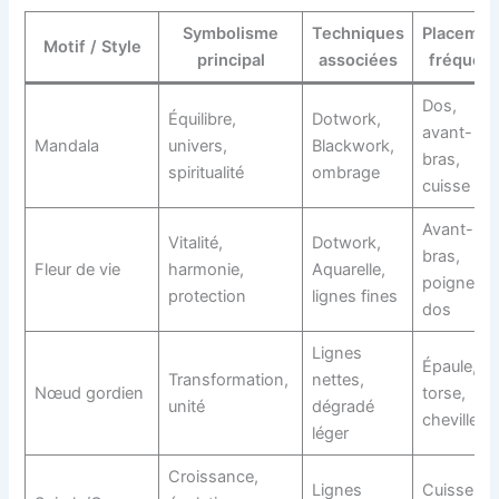
Symbolisme
Techniques
Placemen
Motif / Style
principal
associées
fréquent
Dos,
Équilibre,
Dotwork,
avant-
Mandala
univers,
Blackwork,
bras,
spiritualité
ombrage
cuisse
Avant-
Vitalité,
Dotwork,
bras,
Fleur de vie
harmonie,
Aquarelle,
poignet,
protection
lignes fines
dos
Lignes
Épaule,
Transformation,
nettes,
Nœud gordien
torse,
unité
dégradé
cheville
léger
Croissance,
Lignes
Cuisse,