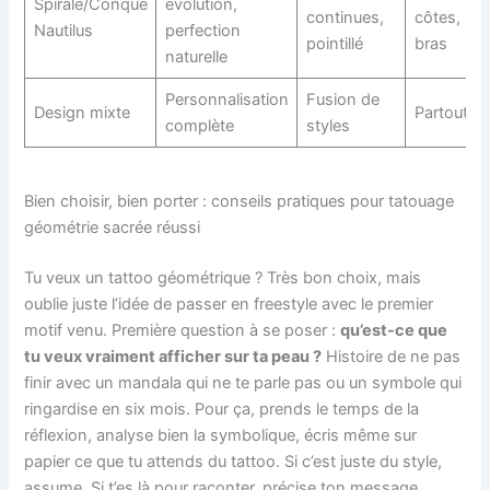
Spirale/Conque
évolution,
continues,
côtes,
Nautilus
perfection
pointillé
bras
naturelle
Personnalisation
Fusion de
Design mixte
Partout
complète
styles
Bien choisir, bien porter : conseils pratiques pour tatouage
géométrie sacrée réussi
Tu veux un tattoo géométrique ? Très bon choix, mais
oublie juste l’idée de passer en freestyle avec le premier
motif venu. Première question à se poser :
qu’est-ce que
tu veux vraiment afficher sur ta peau ?
Histoire de ne pas
finir avec un mandala qui ne te parle pas ou un symbole qui
ringardise en six mois. Pour ça, prends le temps de la
réflexion, analyse bien la symbolique, écris même sur
papier ce que tu attends du tattoo. Si c’est juste du style,
assume. Si t’es là pour raconter, précise ton message.