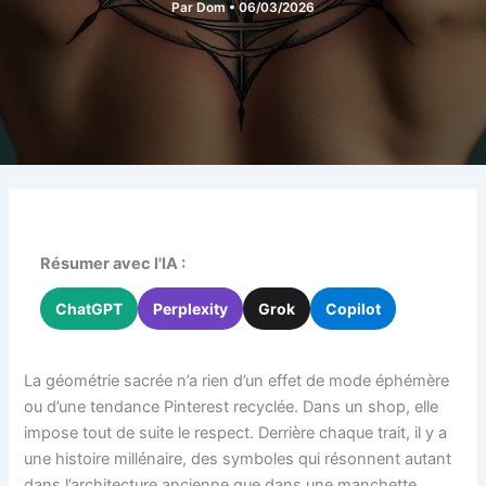
Par
Dom
•
06/03/2026
Résumer avec l'IA :
ChatGPT
Perplexity
Grok
Copilot
La géométrie sacrée n’a rien d’un effet de mode éphémère
ou d’une tendance Pinterest recyclée. Dans un shop, elle
impose tout de suite le respect. Derrière chaque trait, il y a
une histoire millénaire, des symboles qui résonnent autant
dans l’architecture ancienne que dans une manchette