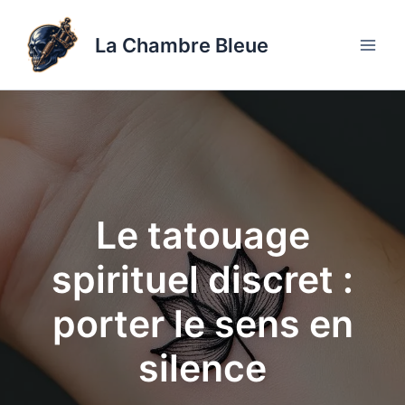
Aller
au
La Chambre Bleue
contenu
Le tatouage
spirituel discret :
porter le sens en
silence