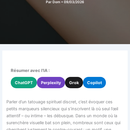
Par
Dom
•
09/03/2026
Résumer avec l'IA :
ChatGPT
Perplexity
Grok
Copilot
Parler d’un tatouage spirituel discret, c’est évoquer ces
petits marqueurs silencieux qui s’inscrivent là où seul l’œil
attentif – ou intime – les débusque. Dans un monde où la
surenchère visuelle bat son plein, nombreux sont ceux qui
cherchent justement le contre-courant : un motif, une