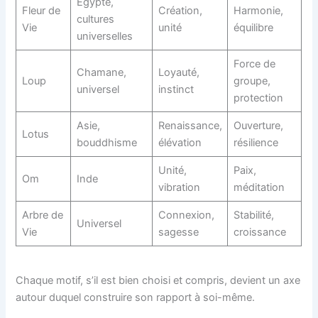
Égypte,
Fleur de
Création,
Harmonie,
cultures
Vie
unité
équilibre
universelles
Force de
Chamane,
Loyauté,
Loup
groupe,
universel
instinct
protection
Asie,
Renaissance,
Ouverture,
Lotus
bouddhisme
élévation
résilience
Unité,
Paix,
Om
Inde
vibration
méditation
Arbre de
Connexion,
Stabilité,
Universel
Vie
sagesse
croissance
Chaque motif, s’il est bien choisi et compris, devient un axe
autour duquel construire son rapport à soi-même.