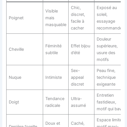
Chic,
Exposé au
Visible
discret,
soleil,
Poignet
mais
facile à
essayage
masquable
cacher
recommandé
Douleur
Féminité
Effet bijou
supérieure,
Cheville
subtile
d’été
usure des
motifs
Sex-
Peau fine,
Nuque
Intimiste
appeal
technique
discret
exigeante
Entretien
Tendance
Ultra-
Doigt
fastidieux,
radicale
assumé
motif qui bave
Espace limité,
Doux et
Caché,
Derrière l’oreille
motif maxi-