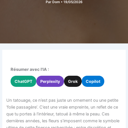
Par
Dom
•
19/05/2026
Résumer avec l'IA :
ChatGPT
Perplexity
Grok
Copilot
Un tatouage, ce n’est pas juste un ornement ou une petite
‘folie passagère’. C’est une vraie empreinte, un reflet de ce
que tu portes à l’intérieur, tatoué à même la peau. Ces
dernières années, les fleurs s’imposent comme le symbole
ultime de cette finesse recherchée : entre discrétion et