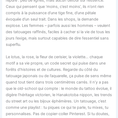
l’épure : peu de lignes, mais aucun détour sur l’essence.
Ceux qui pensent que ‘moins, c’est moins’, ils n’ont rien
compris à la puissance d’une tige fine, d’une pétale
évoquée d’un seul trait. Dans les shops, la demande
explose. Les femmes – parfois aussi les hommes – veulent
des tatouages raffinés, faciles à cacher si la vie de tous les
jours l’exige, mais surtout capables de dire l’essentiel sans
superflu.
Le lotus, la rose, la fleur de cerisier, la violette… chaque
motif a sa vie propre, un code secret qui puise dans une
forêts d’histoires et de cultures. Regarde du côté du
tatouage japonais ou de l’aquarelle, ça pulse de sens même
quand tout tient dans trois centimètres carrés. Il n’y a pas
que le old-school qui compte : le monde du tattoo évolue, il
digère l’héritage victorien, le Hanakotoba nippon, les trends
du street art ou les bijoux éphémères. Un tatouage, c’est
comme une playlist : tu piques ce qui te parle, tu mixes, tu
personnalises. Pas de copier-coller Pinterest. Si tu doutes,