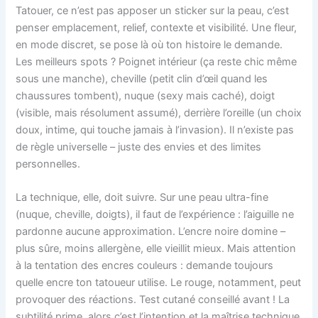
Tatouer, ce n’est pas apposer un sticker sur la peau, c’est
penser emplacement, relief, contexte et visibilité. Une fleur,
en mode discret, se pose là où ton histoire le demande.
Les meilleurs spots ? Poignet intérieur (ça reste chic même
sous une manche), cheville (petit clin d’œil quand les
chaussures tombent), nuque (sexy mais caché), doigt
(visible, mais résolument assumé), derrière l’oreille (un choix
doux, intime, qui touche jamais à l’invasion). Il n’existe pas
de règle universelle – juste des envies et des limites
personnelles.
La technique, elle, doit suivre. Sur une peau ultra-fine
(nuque, cheville, doigts), il faut de l’expérience : l’aiguille ne
pardonne aucune approximation. L’encre noire domine –
plus sûre, moins allergène, elle vieillit mieux. Mais attention
à la tentation des encres couleurs : demande toujours
quelle encre ton tatoueur utilise. Le rouge, notamment, peut
provoquer des réactions. Test cutané conseillé avant ! La
subtilité prime, alors c’est l’intention et la maîtrise technique