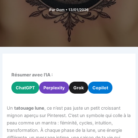
Par
Dom
•
13/01/2026
Résumer avec l'IA :
ChatGPT
Perplexity
Grok
Copilot
Un
tatouage lune
, ce n’est pas juste un petit croissant
mignon aperçu sur Pinterest. C’est un symbole qui colle à la
peau comme un mantra : féminité, cycles, intuition,
transformation. À chaque phase de la lune, une énergie
différente, un message intime, une saison de ta vie qui