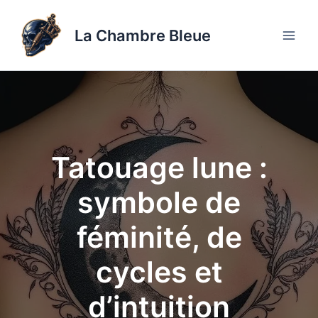
Aller
au
La Chambre Bleue
contenu
Tatouage lune :
symbole de
féminité, de
cycles et
d’intuition