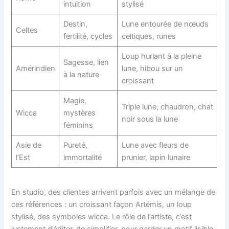
intuition
stylisé
Destin,
Lune entourée de nœuds
Celtes
fertilité, cycles
celtiques, runes
Loup hurlant à la pleine
Sagesse, lien
Amérindien
lune, hibou sur un
à la nature
croissant
Magie,
Triple lune, chaudron, chat
Wicca
mystères
noir sous la lune
féminins
Asie de
Pureté,
Lune avec fleurs de
l’Est
immortalité
prunier, lapin lunaire
En studio, des clientes arrivent parfois avec un mélange de
ces références : un croissant façon Artémis, un loup
stylisé, des symboles wicca. Le rôle de l’artiste, c’est
justement d’éditer, de simplifier, pour garder un motif lisible.